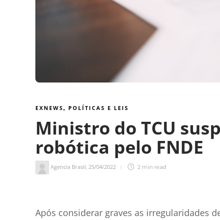
EXNEWS
POLÍTICAS E LEIS
,
Ministro do TCU sus
robótica pelo FNDE
Agencia Brasil
25/04/2022
,
2 min
read
2
min de leitura
Após considerar graves as irregularidades 