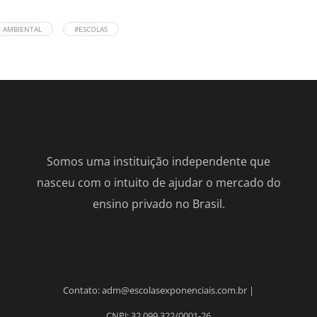
 AMBIENTAL
#ESCOLAS
Somos uma instituição independente que
nasceu com o intuito de ajudar o mercado do
ensino privado no Brasil.
Contato: adm@escolasexponenciais.com.br |
CNPJ: 32.099.322/0001-26