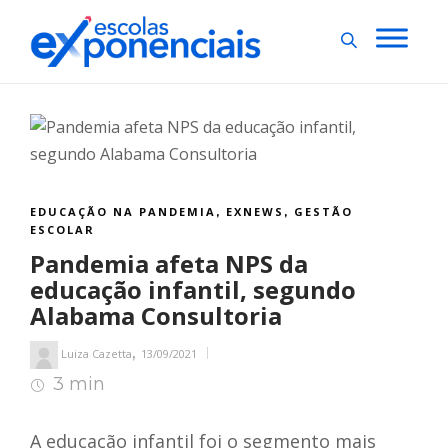
EDUCAÇÃO NA PANDEMIA
EXNEWS
GESTÃO
,
,
ESCOLAR
Pandemia afeta NPS da
educação infantil, segundo
Alabama Consultoria
,
Luiza Cazetta
13/09/2021
3 min
3
min de leitura
A educação infantil foi o segmento mais