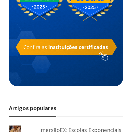
Artigos populares
ImersãoEX: Escolas Exponenciais