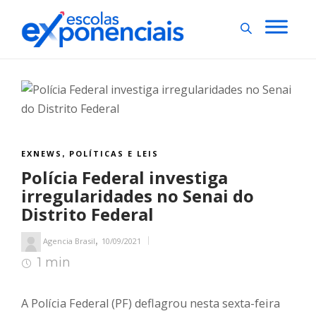
EXNEWS
POLÍTICAS E LEIS
,
Polícia Federal investiga
irregularidades no Senai do
Distrito Federal
,
Agencia Brasil
10/09/2021
1 min
1
min de leitura
A Polícia Federal (PF) deflagrou nesta sexta-feira