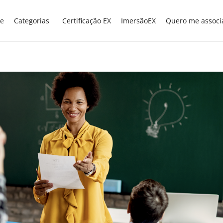
e
Categorias
Certificação EX
ImersãoEX
Quero me associ