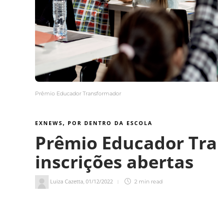
Prêmio Educador Transformador
EXNEWS
POR DENTRO DA ESCOLA
,
Prêmio Educador Tr
inscrições abertas
Luiza Cazetta
01/12/2022
,
2 min
read
2
min de leitura