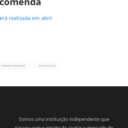
recomenda
erá realizada em abril
R TRANSFORMADOR
#PROFESSOR
Somos uma instituição independente que
nasceu com o intuito de ajudar o mercado do