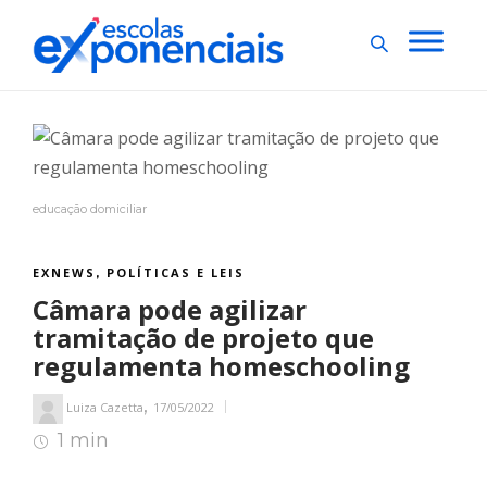
educação domiciliar
EXNEWS
POLÍTICAS E LEIS
,
Câmara pode agilizar
tramitação de projeto que
regulamenta homeschooling
,
Luiza Cazetta
17/05/2022
1 min
1
min de leitura