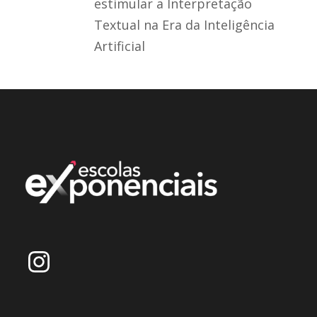
estimular a Interpretação
Textual na Era da Inteligência
Artificial