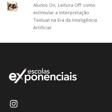
Alunos On, Leitura Off: como
estimular a Interpretação
Textual na Era da Inteligência
Artificial