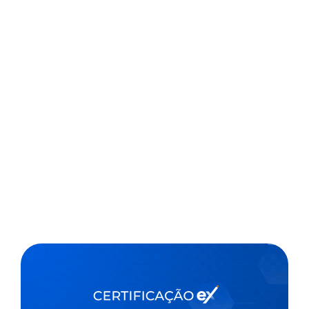
realiza audiência pública nesta segunda-feira (30) sobre
o tema “Fundeb: harmonização dos indicadores para
as novas ponderações”. A deputada Professora Rosa
Neide (PT-MT), que propôs a realização da audiência,
afirmou que a implementação plena do Fundeb e...
,
1 min
Agencia Camara de Noticias
30/08/2021