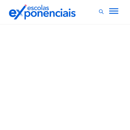
EXNEWS
POLÍTICAS E LEIS
,
Homeschooling volta a
ser debatido na