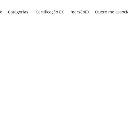
e
Categorias
Certificação EX
ImersãoEX
Quero me associ
DESAFIOS CONTEMPORÂNEOS
EXNEWS
,
Governo quer mais
alunos da educação
especial em classes
comuns
O governo federal vai investir cerca de R$ 3
bilhões em quatro anos para ampliar o
acesso, a permanência, participação e a
aprendizagem de estudantes com algum