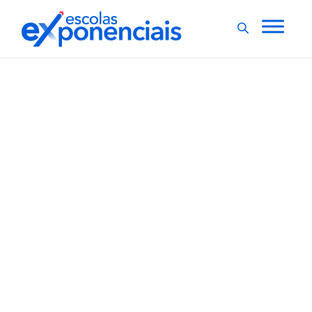
EXNEWS
POLÍTICAS E LEIS
,
Educação para
cidadania pode ser
incluída no ensino
fundamental
A educação para cidadania poderá ser incluída no
currículo do ensino fundamental para alunos a partir
do 8º ano. O projeto de lei que propõe essa medida
será analisado pelo Senado Federal. Segundo a
proposta, o objetivo do ensino da educação para
cidadania é proporcionar...