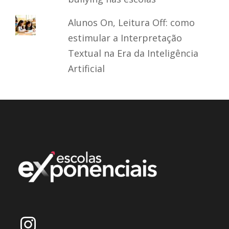
Alunos On, Leitura Off: como
estimular a Interpretação
Textual na Era da Inteligência
Artificial