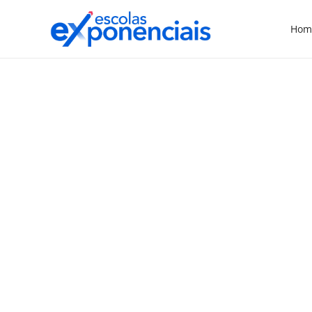
Hom
EXNEWS
GESTÃO ESCOLAR
,
Saiba quais são as
principais tendências da
educação para 2023
Conhecer as principais tendências da
educação para 2023 é uma das principais
curiosidades dos diretores escolares neste
final do segundo semestre, quando a
gestão já começa a dar início ao