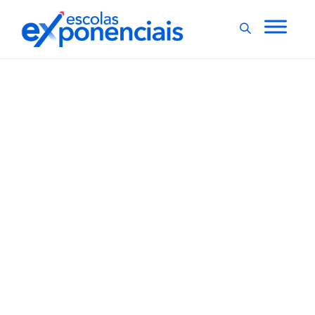
EDUCAÇÃO NA PANDEMIA
EXNEWS
,
Entenda as regras do
retorno obrigatório nas
escolas de São Paulo
A partir desta segunda-feira (18), as aulas presenciais,
passam a ser obrigatórias para os estudantes da rede
estadual de São Paulo. Já as escolas particulares terão
até duas semanas para se organizarem para esse
retorno obrigatório, de acordo com deliberação do
Conselho Estadual de Educação. Com...
,
2 min
Luiza Cazetta
18/10/2021