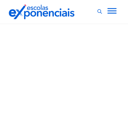
EXNEWS
POLÍTICAS E LEIS
,
Senado aprova
distribuição de
absorventes para
estudantes e mulheres
de baixa renda
O Senado aprovou nesta terça-feira (14) o projeto que
prevê a distribuição gratuita de absorventes higiênicos
para estudantes dos ensinos fundamental e médio,
mulheres em situação de vulnerabilidade e
presidiárias. O projeto da Câmara, relatado pela
senadora Zenaide Maia (Pros-RN), foi aprovado sem
mudanças e segue...