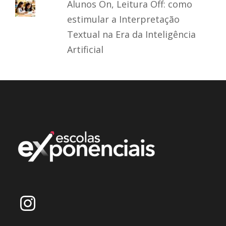
Alunos On, Leitura Off: como
estimular a Interpretação
Textual na Era da Inteligência
Artificial