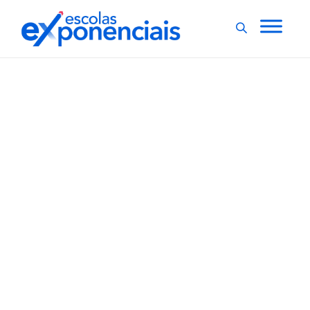
EVENTOS
EXNEWS
,
Com diversas atrações,
Feira de Profissões da
USP termina neste
sábado
A Feira de Profissões da USP é um evento anual,
gratuito, destinado a estudantes do ensino médio, de
cursinhos pré-vestibulares e aos demais interessados
em conhecer os cursos de graduação oferecidos pela
USP. O evento termina neste sábado (03) cuja
programação tem início às 9h...