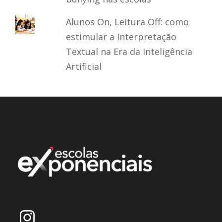
Alunos On, Leitura Off: como
estimular a Interpretação
Textual na Era da Inteligência
Artificial