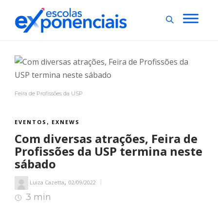
Feira de Profissões da USP
EVENTOS
EXNEWS
,
Com diversas atrações, Feira de
Profissões da USP termina neste
sábado
,
Luiza Cazetta
02/09/2022
3 min
3
min de leitura