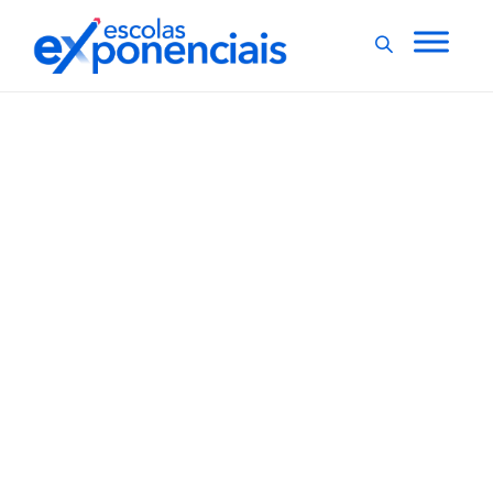
EVENTOS
EXNEWS
,
MEC promove até sexta-
feira semana
pedagógica online
O Ministério da Educação (MEC) promove até esta
sexta-feira (28) a Semana Pedagógica 2022, com uma
série de atividades transmitidas ao vivo pelo canal da
pasta no YouTube, das 15h às 18h. O objetivo é
informar as redes de ensino e escolas públicas sobre
ações e...
,
1 min
Agencia Brasil
25/01/2022