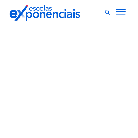
EXNEWS
NEGÓCIOS
,
Lucro do grupo
educacional Afya tem
queda de 65,6% no
segundo trimestre
Com um lucro líquido de R$ 22 milhões, o grupo
educacional Afya encerrou o segundo trimestre com
uma queda de 65,6%, comparado com o mesmo
período do ano passado. Ao levar em consideração o
resultado ajustado, o lucro líquido ficou em R$ 65,1
milhões. O...
,
1 min
Luiza Cazetta
27/08/2021