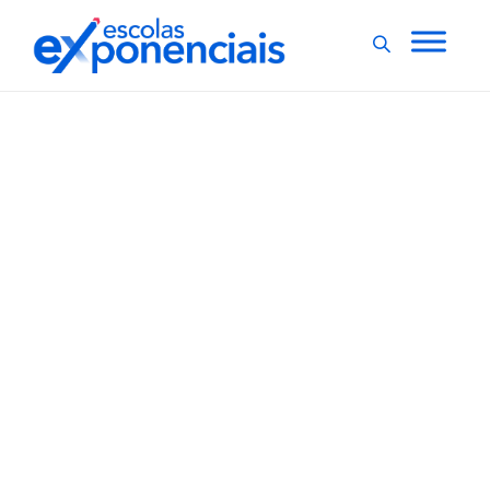
EXNEWS
POR DENTRO DA ESCOLA
,
Inteligência artificial e
machine learning
podem ser aliadas no
processo educativo
O uso da tecnologia no ambiente educacional tem se
tornado, cada vez mais, parte da realidade das
escolas, sendo uma aliada na formação dos
alunos. Impulsionadas pelo ensino remoto e híbrido, as
instituições de ensino passaram a enxergar a
necessidade de implementar novos recursos, como a...
,
3 min
Luiza Cazetta
12/01/2022