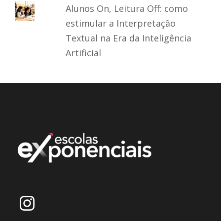
Alunos On, Leitura Off: como
estimular a Interpretação
Textual na Era da Inteligência
Artificial