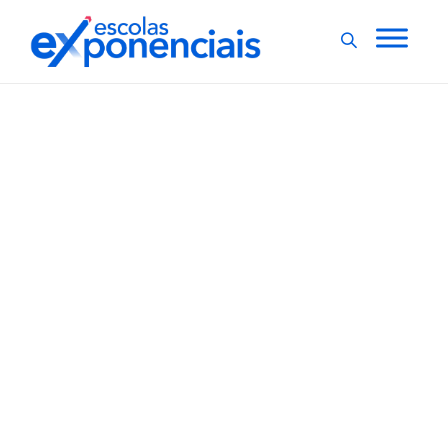
EXNEWS
GESTÃO ESCOLAR
,
Em Mato Grosso do Sul,
mensalidades escolares
apresentam variação de
457,31%
Com o encerramento do ano letivo e abertura de
matrículas 2022, o Procon (Fundação de Proteção e
Defesa do Consumidor) do Mato Grosso do Sul
analisou os valores praticados nos preços das
mensalidades nas escolas particulares de Campo
Grande. A diferença percentual mais acentuada foi...
,
1 min
Luiza Cazetta
17/12/2021