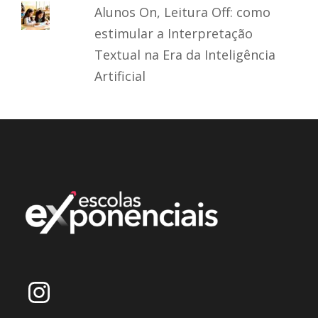
Alunos On, Leitura Off: como
estimular a Interpretação
Textual na Era da Inteligência
Artificial