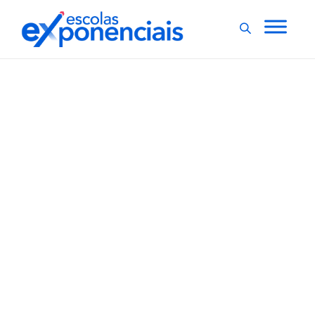
EXNEWS
POR DENTRO DA ESCOLA
,
Projeto Florescer
estimula presença da
natureza e da arte nas
escolas de Belo
Horizonte
Um ambiente bonito, poético e acolhedor contribui
para o bem-estar. Essa é a ideia que motivou a criação
do Projeto Florescer, que prevê um olhar sensível
sobre os espaços escolares, aliado a propostas
criativas de intervenção. A ideia surgiu a partir da
implementação do Jardim...