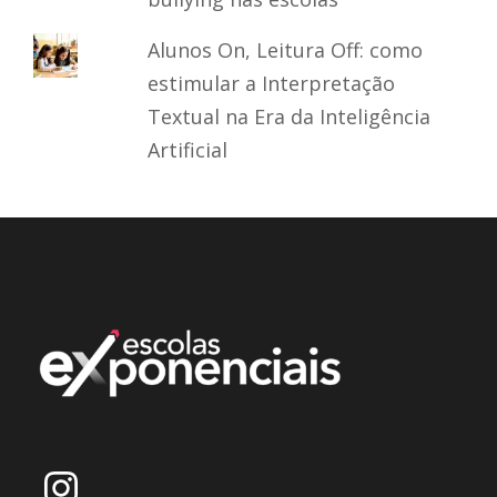
Alunos On, Leitura Off: como
estimular a Interpretação
Textual na Era da Inteligência
Artificial