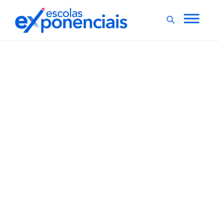
EXNEWS
GESTÃO ESCOLAR
,
Rio Grande do Sul
adotará projeto piloto
de escola cívico militar
A partir de março a escola Cipriano Porto Alegre, no
bairro Lagoa, localizada em Rio Grande (RS), deve
contar com um projeto piloto de escola cívico militar. A
adesão foi decidida em votação realizada após
audiência pública que reuniu professores, funcionários
e famílias de alunos....
,
1 min
Luiza Cazetta
03/01/2022