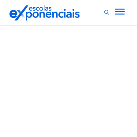
EXNEWS
POLÍTICAS E LEIS
,
Projeto quer implantar
política nacional de
atenção psicossocial nas
escolas
Um projeto de lei quer implantar uma Política Nacional
de Atenção Psicossocial nas Comunidades Escolares,
com o intuito de atenuar os impactos da pandemia na
saúde mental de professores, funcionários, estudantes
e familiares. O texto está agora em análise na Câmara
dos Deputados. De acordo...
,
1 min
Luiza Cazetta
08/03/2022