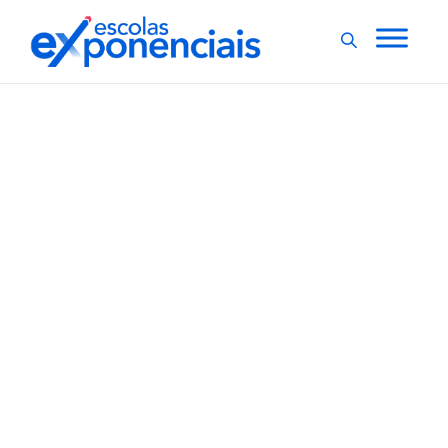
EDUCAÇÃO NA PANDEMIA
EXNEWS
,
Para Abepar, escolas
têm dever de retornar
presencialmente as
atividades em 2022
A Abepar (Associação Brasileira de Escolas
Particulares) divulgou uma nota posicionando-se a
favor da retomada das aulas presenciais, mesmo com
o avanço da variante Ômicron, que tem elevado a taxa
de transmissão pelo país. “Nós, educadores, temos o
dever indeclinável de retomar plenamente as
atividades...