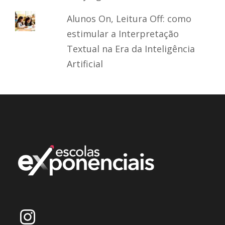
Alunos On, Leitura Off: como
estimular a Interpretação
Textual na Era da Inteligência
Artificial