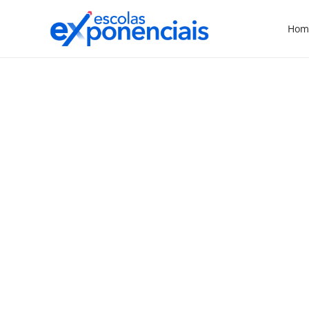
Hom
EXNEWS
POLÍTICAS E LEIS
,
Projeto propõe realização
de duas reuniões de pais
por semestre
O projeto de lei que obriga escolas a
realizarem no mínimo duas reuniões
pedagógicas por semestre, entre
professores e pais dos alunos, foi aprovado,
na última sexta-feira (26), pela Comissão de
Educação na Câmara dos Deputados De