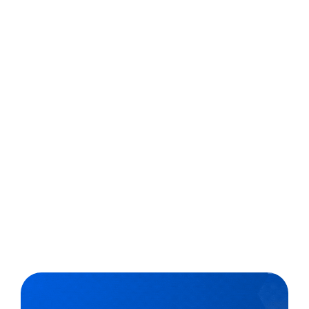
Saúde na Escola
Educadores que atuam na capital paulista contam
agora com um guia de apoio para fortalecer a
organização, o planejamento e o engajamento de
ações do Programa Saúde na Escola (PSE), que é
relacionado às doenças crônicas não transmissíveis
(DCNT). O material traz orientações e recomendações...
,
2 min
Luiza Cazetta
02/05/2022