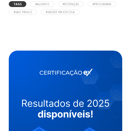
TAGS
#ALUNOS
#DOENÇAS
#PROGRAMA
#SAO PAULO
#SAÚDE NA ESCOLA