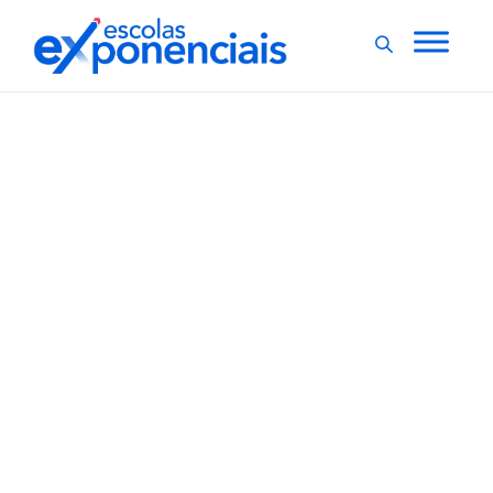
ENTREVISTAS
EXNEWS
,
Tecnologia na educação:
como preparar os
alunos para o mercado
de trabalho?
Cientista de dados, especialista em inteligência
artificial, machine learning, especialista em big data,
internet das coisas, automatização de processos,
analista de segurança da informação. Sabe o que todas
essas profissões do futuro têm em comum? A
necessidade de dominar a tecnologia. Por isso,
tecnologia na...