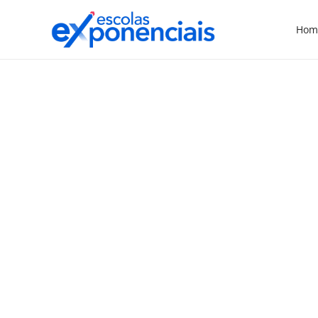
Hom
EXNEWS
POLÍTICAS E LEIS
,
“Ida à escola é um
processo de crescimento
da criança”, afirma
Viviane Mosé
“A ida à escola é um processo de
crescimento da criança, de ampliação
psíquica, de abertura, de convívio com a