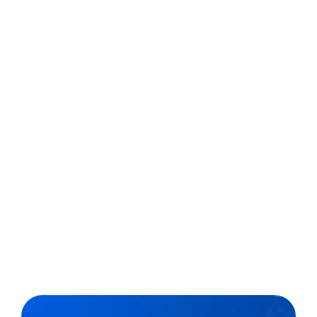
dicas para colocar o
método em prática
O conceito de sala de aula invertida ou flipped
classroom já se destacava no mundo da educação,
mas ganhou ainda mais força com o ensino a distância
e com o ensino híbrido. E, na volta às aulas presenciais,
a aprendizagem invertida foi incorporada em muitas...
,
8 min
Escolas Exponenciais
01/02/2022