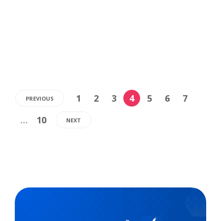
escolar utiliza os dados obtidos na “Certificação
Escolas...
,
3 min
Escolas Exponenciais
18/05/2022
1
2
3
4
5
6
7
PREVIOUS
…
10
NEXT