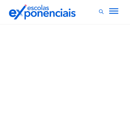
COMUNICAÇÃO E MARKETING
8 educadores para
seguir no Instagram
Neste ano, o Instagram passou a ser a terceira rede
social mais acessada no Brasil, com 122 milhões de
usuários, segundo informações da We Are Social e da
Hootsuite. Entre tantos perfis no aplicativo, há inúmeras
boas opções de educadores para seguir, seja para se...
,
3 min
Escolas Exponenciais
08/07/2022