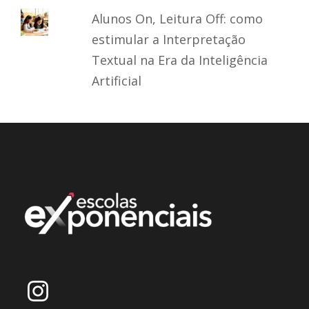
Alunos On, Leitura Off: como
estimular a Interpretação
Textual na Era da Inteligência
Artificial