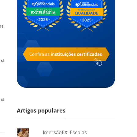
um
ra
l
 a
Artigos populares
ImersãoEX: Escolas