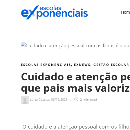
Hom
ESCOLAS EXPONENCIAIS
EXNEWS
GESTÃO ESCOLAR
,
,
Cuidado e atenção pe
que pais mais valori
Luiza Cazetta
06/10/2021
,
2 min
read
2
min de leitura
O cuidado e a atenção pessoal com os filho