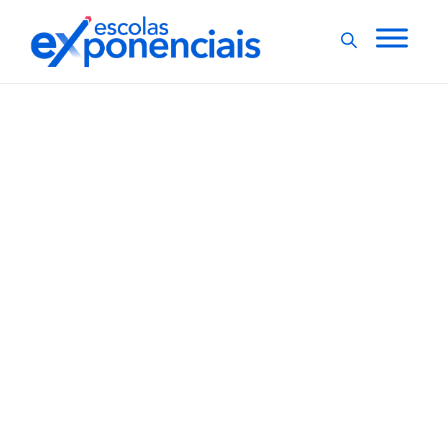
ESCOLAS EXPONENCIAIS
EXNEWS
,
Ranking Escolas
Exponenciais anuncia
Selo de Qualidade para
100 escolas
O Ranking Escolas Exponenciais anunciou nesta quinta-
feira (7) o Selo de Qualidade para 100 escolas
particulares de ensino básico do Brasil. Participaram
do estudo mais de 500 instituições, localizadas em 26
estados brasileiros, que envolveu mais de 170 mil
famílias. O objetivo do levantamento é...
,
2 min
Luiza Cazetta
07/10/2021