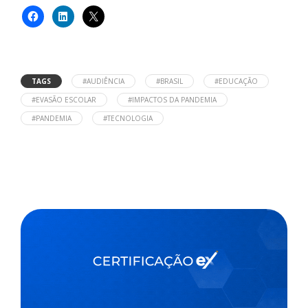
TAGS
#AUDIÊNCIA
#BRASIL
#EDUCAÇÃO
#EVASÃO ESCOLAR
#IMPACTOS DA PANDEMIA
#PANDEMIA
#TECNOLOGIA