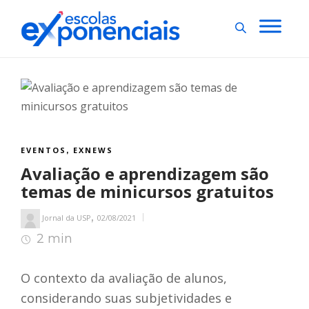
EVENTOS
EXNEWS
,
Avaliação e aprendizagem são
temas de minicursos gratuitos
,
Jornal da USP
02/08/2021
2 min
2
min de leitura
O contexto da avaliação de alunos,
considerando suas subjetividades e