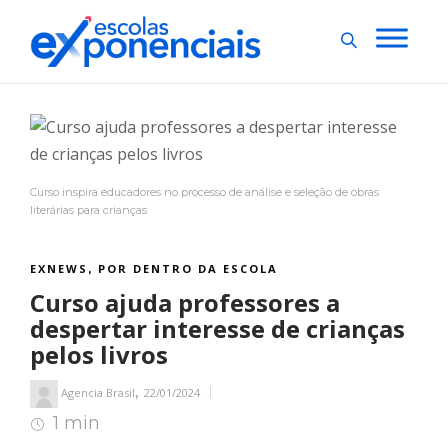
Curso inspira educadores no processo de análise e seleção de obras
literárias para crianças
EXNEWS
POR DENTRO DA ESCOLA
,
Curso ajuda professores a
despertar interesse de crianças
pelos livros
,
Agencia Brasil
22/01/2024
1 min