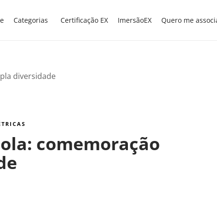
e
Categorias
Certificação EX
ImersãoEX
Quero me associ
ÉTRICAS
scola: comemoração
de