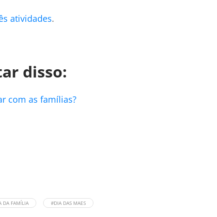
ês atividades
.
ar disso:
r com as famílias?
A DA FAMÍLIA
#DIA DAS MAES