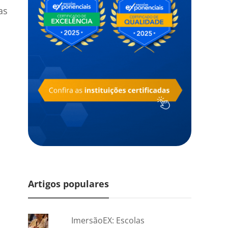
as
Artigos populares
ImersãoEX: Escolas