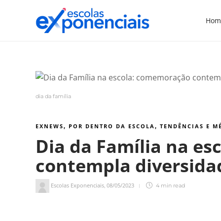
Hom
dia da família
EXNEWS
POR DENTRO DA ESCOLA
TENDÊNCIAS E M
,
,
Dia da Família na e
contempla diversida
Escolas Exponenciais
08/05/2023
,
4 min
read
4
min de leitura