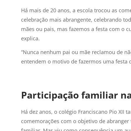
Há mais de 20 anos, a escola trocou as co
celebração mais abrangente, celebrando toda
mães ou pais, mas fazemos a festa com o cu
explica.
“Nunca nenhum pai ou mãe reclamou de não
entendem o motivo de fazermos uma festa qu
Participação familiar na
Há dez anos, o colégio Franciscano Pio XII t
comemorações com o objetivo de abranger 
familiar. Mas viu como consequência um aum