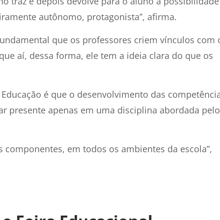
no traz e depois devolve para o aluno a possibilidade
iramente autônomo, protagonista”, afirma.
é fundamental que os professores criem vínculos com 
ue aí, dessa forma, ele tem a ideia clara do que os
em Educação é que o desenvolvimento das competênci
tar presente apenas em uma disciplina abordada pelo
os componentes, em todos os ambientes da escola”,