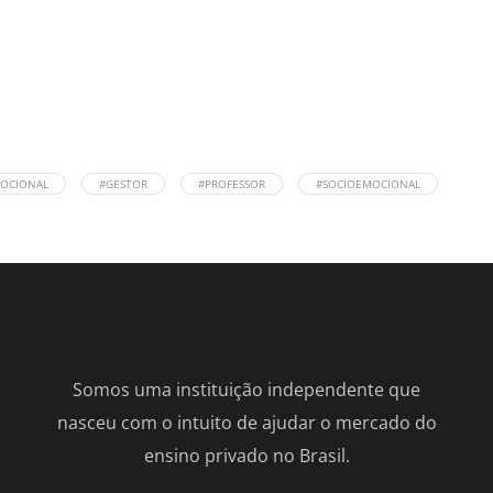
MOCIONAL
#GESTOR
#PROFESSOR
#SOCIOEMOCIONAL
Somos uma instituição independente que
nasceu com o intuito de ajudar o mercado do
ensino privado no Brasil.