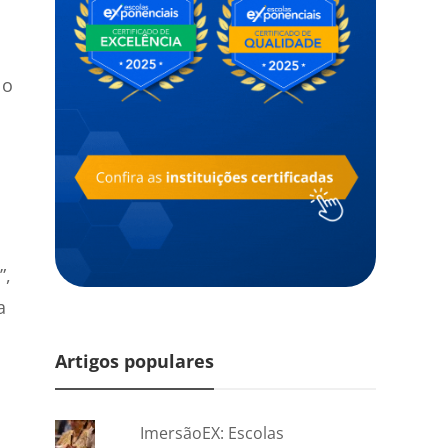
 o
”,
a
Artigos populares
ImersãoEX: Escolas