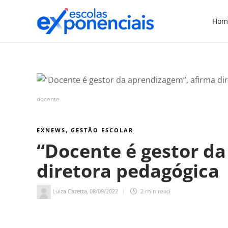
Hom
docente
EXNEWS
GESTÃO ESCOLAR
,
“Docente é gestor d
diretora pedagógica
Luiza Cazetta
08/09/2022
,
2 min
read
2
min de leitura