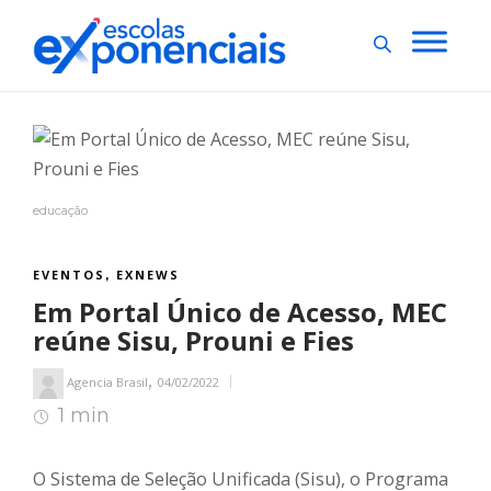
educação
EVENTOS
EXNEWS
,
Em Portal Único de Acesso, MEC
reúne Sisu, Prouni e Fies
,
Agencia Brasil
04/02/2022
1 min
1
min de leitura
O Sistema de Seleção Unificada (Sisu), o Programa