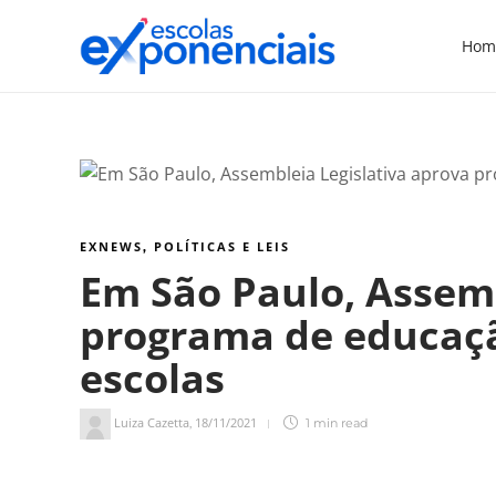
Hom
EXNEWS
POLÍTICAS E LEIS
,
Em São Paulo, Assemb
programa de educaçã
escolas
Luiza Cazetta
18/11/2021
,
1 min
read
1
min de leitura