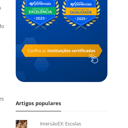
o
do
es
Artigos populares
ImersãoEX: Escolas