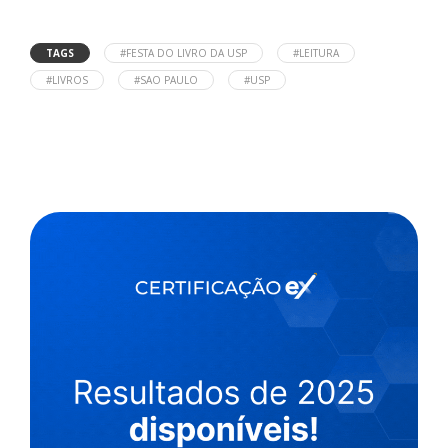
TAGS
#FESTA DO LIVRO DA USP
#LEITURA
#LIVROS
#SAO PAULO
#USP