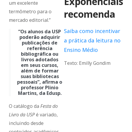
Exponenciais
um excelente
recomenda
termômetro para o
mercado editorial.”
Saiba como incentivar
“Os alunos da USP
poderão adquirir
a prática da leitura no
publicações de
referência
Ensino Médio
bibliográfica ou
livros adotados
Texto: Emilly Gondim
em seus cursos,
além de formar
suas bibliotecas
pessoais”, afirma o
professor Plinio
Martins, da Edusp.
O catálogo da
Festa do
Livro da USP
é variado,
incluindo desde
conteúdos acadêmicos