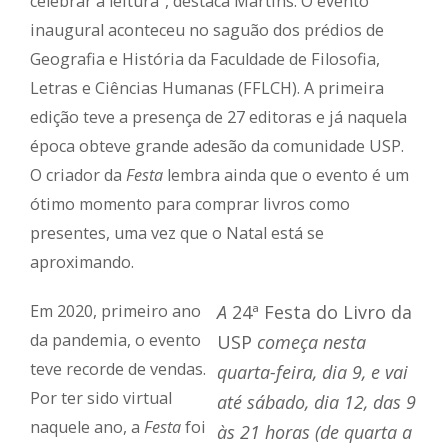
celebrar a leitura”, destaca Martins. O evento
inaugural aconteceu no saguão dos prédios de
Geografia e História da Faculdade de Filosofia,
Letras e Ciências Humanas (FFLCH). A primeira
edição teve a presença de 27 editoras e já naquela
época obteve grande adesão da comunidade USP.
O criador da
Festa
lembra ainda que o evento é um
ótimo momento para comprar livros como
presentes, uma vez que o Natal está se
aproximando.
Em 2020, primeiro ano
A
24ª Festa do Livro da
da pandemia, o evento
USP
começa nesta
teve recorde de vendas.
quarta-feira, dia 9, e vai
Por ter sido virtual
até sábado, dia 12, das 9
naquele ano, a
Festa
foi
às 21 horas (de quarta a