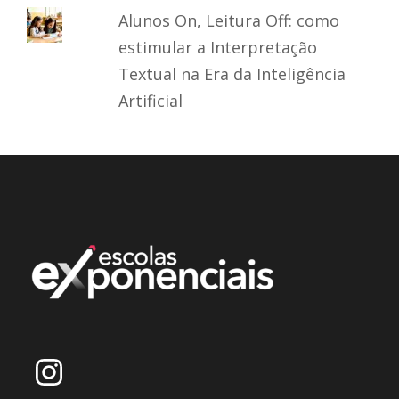
Alunos On, Leitura Off: como
estimular a Interpretação
Textual na Era da Inteligência
Artificial