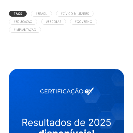
TAGS
#BRASIL
#CÍVICO-MILITARES
#EDUCAÇÃO
#ESCOLAS
#GOVERNO
#IMPLANTAÇÃO