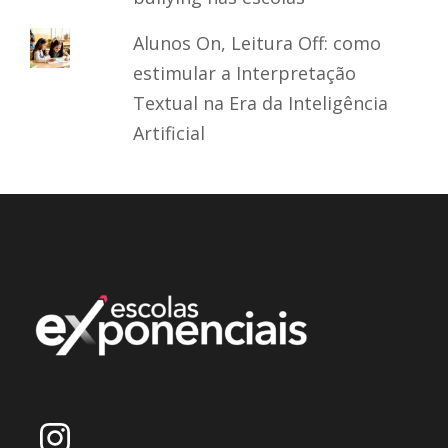
Alunos On, Leitura Off: como
estimular a Interpretação
Textual na Era da Inteligência
Artificial