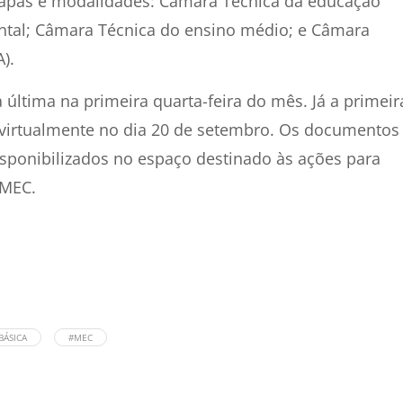
etapas e modalidades: Câmara Técnica da educação
ntal; Câmara Técnica do ensino médio; e Câmara
).
 última na primeira quarta-feira do mês. Já a primeir
r virtualmente no dia 20 de setembro. Os documentos
sponibilizados no espaço destinado às ações para
 MEC.
BÁSICA
#MEC