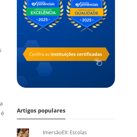
s
ma
Artigos populares
 é
ImersãoEX: Escolas