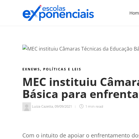
Hom
EXNEWS
POLÍTICAS E LEIS
,
MEC instituiu Câmar
Básica para enfren
Luiza Cazetta
09/09/2021
,
1 min
read
1
min de leitura
Com o intuito de apoiar o enfrentamento do