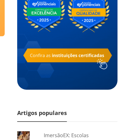
Artigos populares
ImersãoEX: Escolas
,