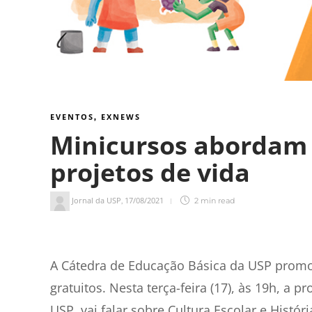
EVENTOS
EXNEWS
,
Minicursos abordam a
projetos de vida
Jornal da USP
17/08/2021
,
2 min
read
2
min de leitura
A Cátedra de Educação Básica da USP promo
gratuitos. Nesta terça-feira (17), às 19h, a 
USP, vai falar sobre Cultura Escolar e Histór