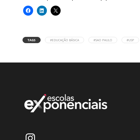
TAGS
#EDUCAÇÃO BÁSICA
#SAO PAULO
#USP