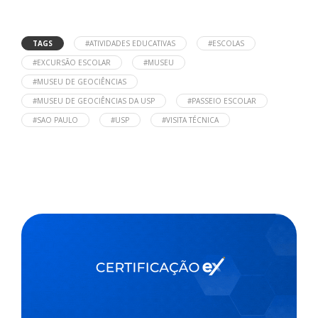
TAGS
#ATIVIDADES EDUCATIVAS
#ESCOLAS
#EXCURSÃO ESCOLAR
#MUSEU
#MUSEU DE GEOCIÊNCIAS
#MUSEU DE GEOCIÊNCIAS DA USP
#PASSEIO ESCOLAR
#SAO PAULO
#USP
#VISITA TÉCNICA