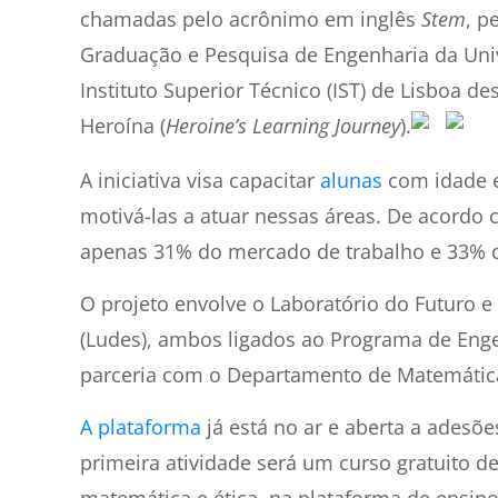
chamadas pelo acrônimo em inglês
Stem
, p
Graduação e Pesquisa de Engenharia da Univ
Instituto Superior Técnico (IST) de Lisboa 
Heroína (
Heroine’s Learning Journey
).
A iniciativa visa capacitar
alunas
com idade e
motivá-las a atuar nessas áreas. De acord
apenas 31% do mercado de trabalho e 33% d
O projeto envolve o Laboratório do Futuro e
(Ludes), ambos ligados ao Programa de En
parceria com o Departamento de Matemática
A plataforma
já está no ar e aberta a adesõ
primeira atividade será um curso gratuito 
matemática e ética, na plataforma de ensino