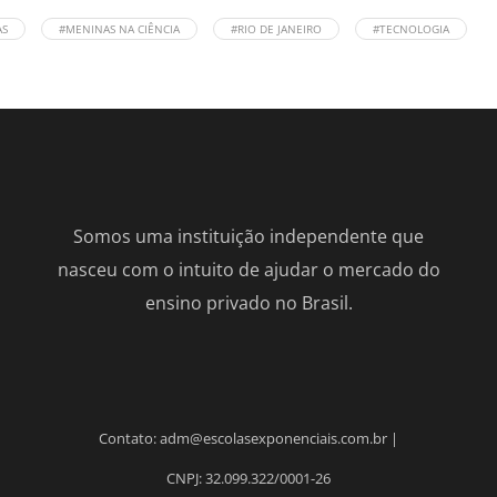
AS
#MENINAS NA CIÊNCIA
#RIO DE JANEIRO
#TECNOLOGIA
Somos uma instituição independente que
nasceu com o intuito de ajudar o mercado do
ensino privado no Brasil.
Contato: adm@escolasexponenciais.com.br |
CNPJ: 32.099.322/0001-26