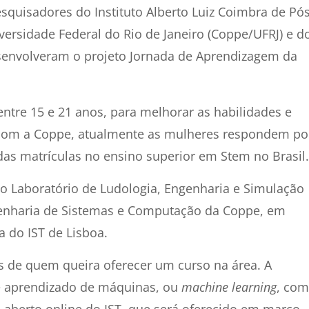
esquisadores do Instituto Alberto Luiz Coimbra de Pós
ersidade Federal do Rio de Janeiro (Coppe/UFRJ) e d
desenvolveram o projeto Jornada de Aprendizagem da
ntre 15 e 21 anos, para melhorar as habilidades e
o com a Coppe, atualmente as mulheres respondem po
as matrículas no ensino superior em Stem no Brasil.
 o Laboratório de Ludologia, Engenharia e Simulação
genharia de Sistemas e Computação da Coppe, em
 do IST de Lisboa.
es de quem queira oferecer um curso na área. A
de aprendizado de máquinas, ou
machine learning
, com
 aberto online do IST, que será oferecido em março.