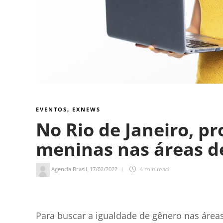
EVENTOS
EXNEWS
,
No Rio de Janeiro, pr
meninas nas áreas d
Agencia Brasil
17/02/2022
,
4 min
read
4
min de leitura
Para buscar a igualdade de gênero nas áreas