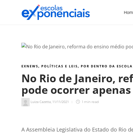
Hom
EXNEWS
POLÍTICAS E LEIS
POR DENTRO DA ESCOLA
,
,
No Rio de Janeiro, r
pode ocorrer apenas
Luiza Cazetta
11/11/2021
,
1 min
read
1
min de leitura
A Assembleia Legislativa do Estado do Rio de 