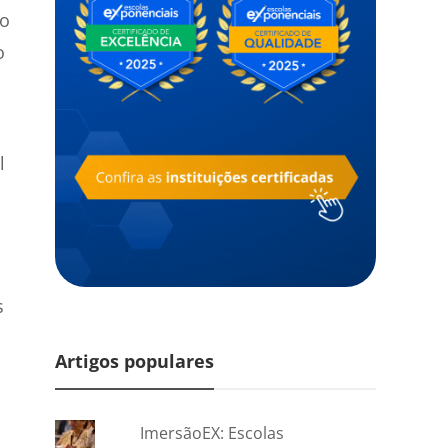
no
o
l
s
s
Artigos populares
ImersãoEX: Escolas