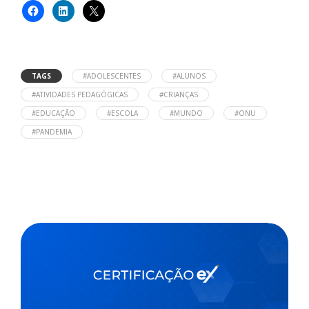
TAGS
#ADOLESCENTES
#ALUNOS
#ATIVIDADES PEDAGÓGICAS
#CRIANÇAS
#EDUCAÇÃO
#ESCOLA
#MUNDO
#ONU
#PANDEMIA