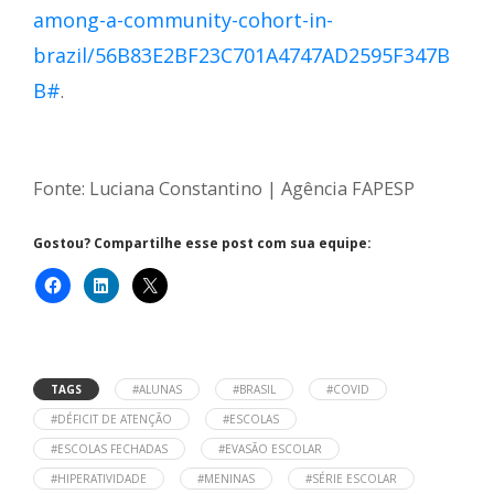
among-a-community-cohort-in-
brazil/56B83E2BF23C701A4747AD2595F347B
B#
.
Fonte: Luciana Constantino | Agência FAPESP
Gostou? Compartilhe esse post com sua equipe:
TAGS
#ALUNAS
#BRASIL
#COVID
#DÉFICIT DE ATENÇÃO
#ESCOLAS
#ESCOLAS FECHADAS
#EVASÃO ESCOLAR
#HIPERATIVIDADE
#MENINAS
#SÉRIE ESCOLAR